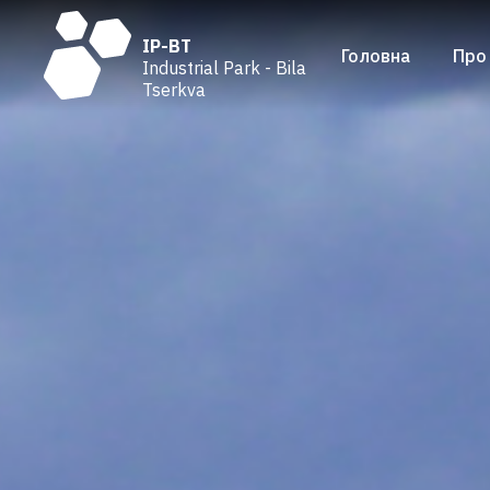
IP-BT
Головна
Про
Industrial Park - Bila
Tserkva