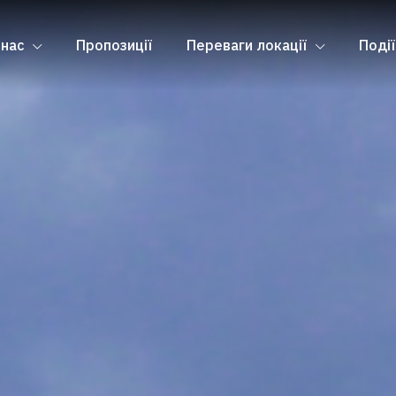
 нас
Пропозиції
Переваги локації
Події